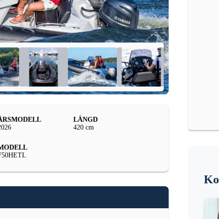
ÅRSMODELL
LÄNGD
2026
420 cm
MODELL
F50HETL
Ko