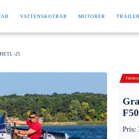
TAR
VATTENSKOTRAR
MOTORER
TRAILE
HETL -25
Fabriksny
Gra
F50
Pris: