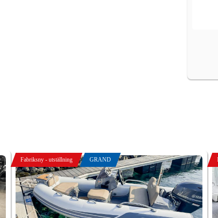
Fabriksny - utställning
GRAND