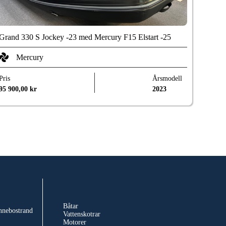
Grand 330 S Jockey -23 med Mercury F15 Elstart -25
Mercury
Pris
Årsmodell
95 900,00
kr
2023
Båtar
nnebostrand
Vattenskotrar
Motorer