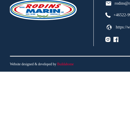
rodins@r
+46522-9
https://
Website designed & developed by
Buildahome