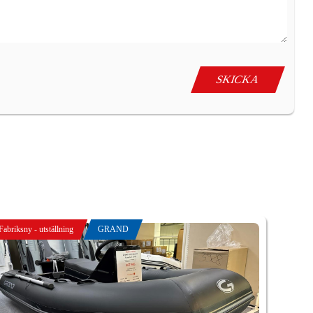
Fabriksny - utställning
GRAND