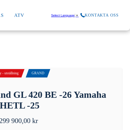
RS
ATV
KONTAKTA OSS
Select Language
▼
 - utställning
GRAND
nd GL 420 BE -26 Yamaha
HETL -25
299 900,00
kr