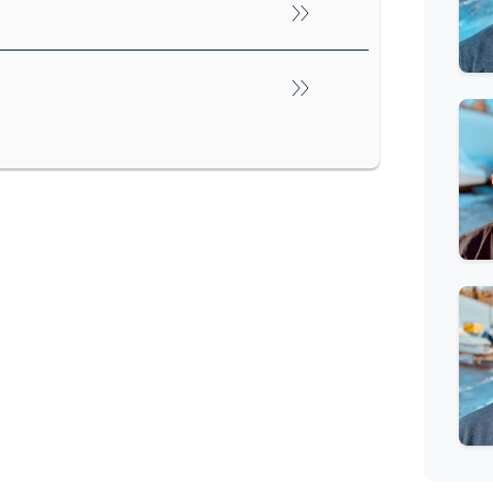
r, Securmarkmärkt, Badstege, Aluminiumåror
n, Peter Rodin