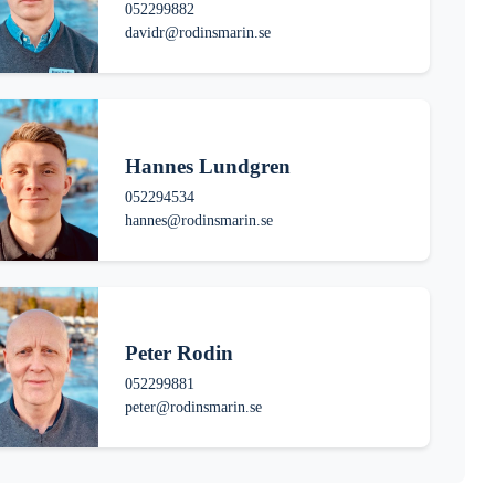
052299882
davidr@rodinsmarin.se
Hannes Lundgren
052294534
hannes@rodinsmarin.se
Peter Rodin
052299881
peter@rodinsmarin.se