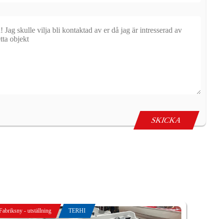
Fabriksny - utställning
TERHI