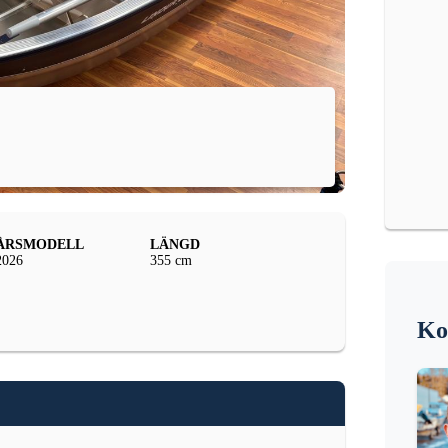
ÅRSMODELL
LÄNGD
2026
355 cm
Ko