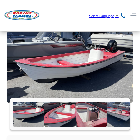
Select Language
▼
HEM
/
BÅTAR
/ JULA VIKING 560 MERCURY F50ELPT
EFI -22