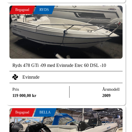
Begagnad
RYDS
Ryds 478 GTi -09 med Evinrude Etec 60 DSL -10
Evinrude
Pris
Årsmodell
119 000,00
kr
2009
Begagnad
BELLA