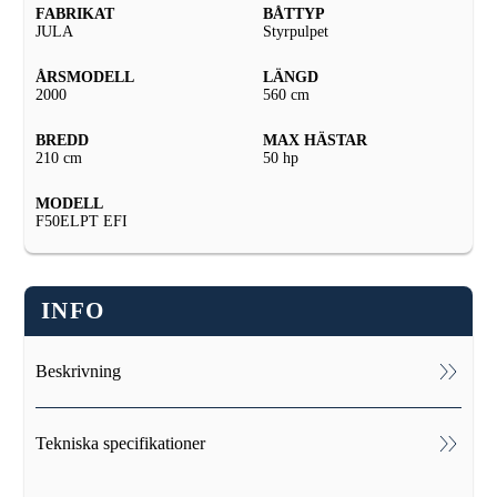
FABRIKAT
BÅTTYP
JULA
Styrpulpet
ÅRSMODELL
LÄNGD
2000
560 cm
BREDD
MAX HÄSTAR
210 cm
50 hp
MODELL
F50ELPT EFI
INFO
Beskrivning
Jula Viking 560 Mercury F50ELPT EFI -22.
Tekniska specifikationer
Rejäl, öppen styrpulpetbåt med mittmonterad styrpulpet.
Nyare motor från -22.
Utrustning: Självläns genom elektrisk länspump, manuell