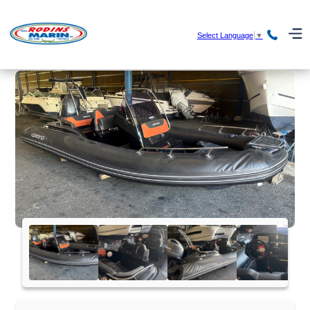
Select Language
▼
HEM
/
BÅTAR
/ GRAND 580 BE -18 MED YAMAHA F150
DETL -18