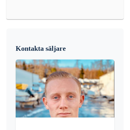
Length
580 cm
Width
245 cm
Weight
535 kg
Max People
11
Kontakta säljare
Sleeps
0
Sleeps Extra
0
Boat Engine Type
Utombordare