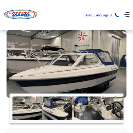
Select Language
▼
HEM
/
BÅTAR
/ FLIPPER 515 HT MED MERCURY F 60
ELPT -05