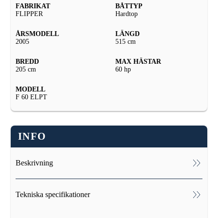
FABRIKAT
BÅTTYP
FLIPPER
Hardtop
ÅRSMODELL
LÄNGD
2005
515 cm
BREDD
MAX HÄSTAR
205 cm
60 hp
MODELL
F 60 ELPT
INFO
Beskrivning
Flipper
515
HT-05 med Mercury F 60 ELPT-05 fyrtakt
Tekniska specifikationer
Akterräcke, Badstege, Bottenmålning, Dynsats med