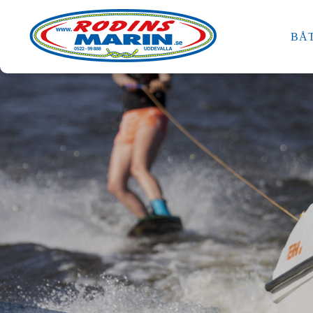
Terhi
BÅ