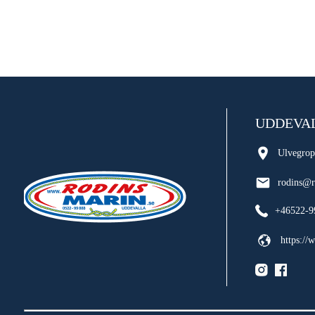
UDDEVA
Ulvegrop
rodins@r
+46522-9
https://