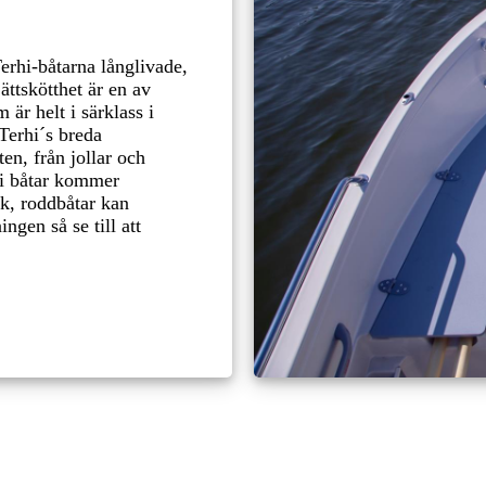
erhi-båtarna långlivade,
ättskötthet är en av
 är helt i särklass i
 Terhi´s breda
en, från jollar och
rhi båtar kommer
ik, roddbåtar kan
ngen så se till att