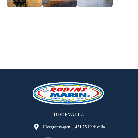
UDDEVALLA
Ulvegropsvägen 1, 451 75 Uddevalla