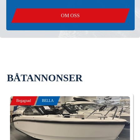
OM OSS
BÅTANNONSER
Begagnad
BELLA