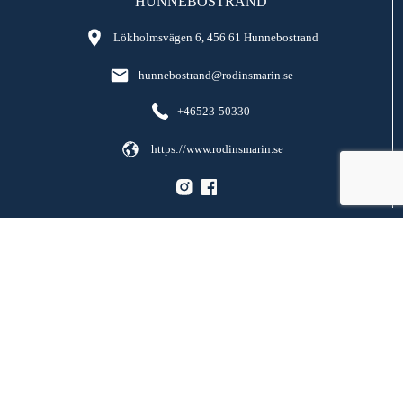
HUNNEBOSTRAND
Lökholmsvägen 6, 456 61 Hunnebostrand
hunnebostrand@rodinsmarin.se
+46523-50330
https://www.rodinsmarin.se
Båtar
Vattenskotrar
Motorer
Tjänster
Personal
Om oss
Kontakta oss
Reklamation och försäkring
Varumärken
Köpevillkor & Integritetspolicy