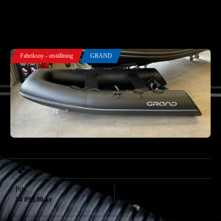
SORTERA EFTER
Fabriksny - utställning
GRAND
Grand S 300 BE -23 Mercury Avator 7.5e
Mercury
Pris
Årsmodell
54 895,00
kr
2023