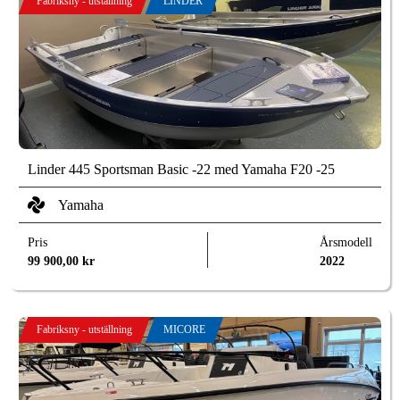
Fabriksny - utställning
LINDER
Linder 445 Sportsman Basic -22 med Yamaha F20 -25
Yamaha
Pris
Årsmodell
99 900,00
kr
2022
Fabriksny - utställning
MICORE