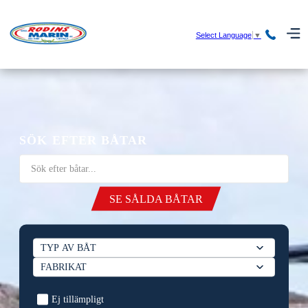
Select Language
▼
SÖK EFTER BÅTAR
SE SÅLDA BÅTAR
Ej tillämpligt