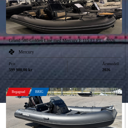
Grand 580 Golden Line med Mercury F 115 ELPT – 2026
Mercury
Pris
Årsmodell
599 900,00
kr
2026
Begagnad
BRIG