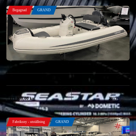
Begagnad
GRAND
Grand 340 Golden Line -15 med Yamaha F20 -21
Yamaha
Pris
Årsmodell
119 000,00
kr
2015
Fabriksny - utställning
GRAND