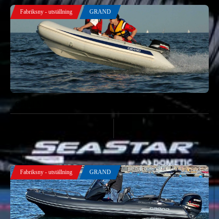
Fabriksny - utställning
GRAND
Grand S 330 BE -24
Pris
Årsmodell
26 900,00
kr
2024
Fabriksny - utställning
GRAND