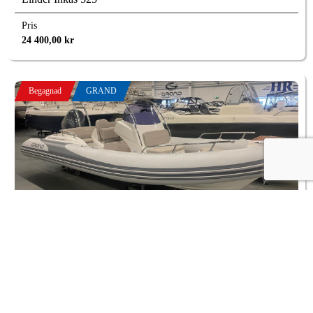
Pris
24 400,00
kr
Begagnad
GRAND
Grand 580 Golden Line -20 med Yamaha F150 -20
Yamaha
Pris
Årsmodell
449 000,00
kr
2020