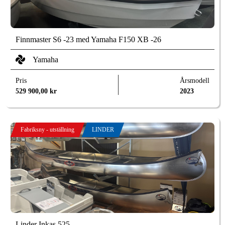
Finnmaster S6 -23 med Yamaha F150 XB -26
Yamaha
Pris
Årsmodell
529 900,00
kr
2023
Fabriksny - utställning
LINDER
Linder Inkas 525