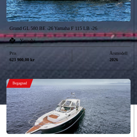
Grand GL 580 BE -26 Yamaha F 115 LB -26
Yamaha
Pris
Årsmodell
623 900,00
kr
2026
Begagnad