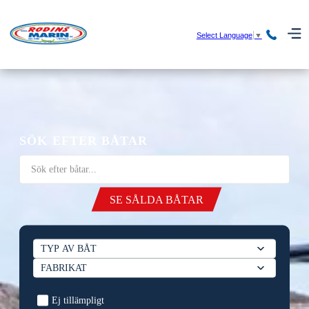
Select Language
▼
SÖK EFTER BÅTAR
SE SÅLDA BÅTAR
Ej tillämpligt