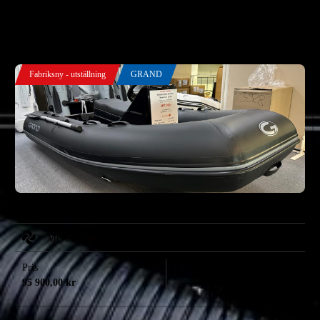
SORTERA EFTER
Fabriksny - utställning
GRAND
Grand 330 S Jockey -23 med Mercury F15 Elstart -25
Mercury
Pris
Årsmodell
95 900,00
kr
2023