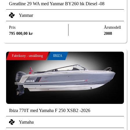
Greatline 29 WA med Yanmar BY260 hk Diesel -08
Yanmar
Pris
Årsmodell
795 000,00
kr
2008
Fabriksny - utställning
IBIZA
Ibiza 770T med Yamaha F 250 XSB2 -2026
Yamaha